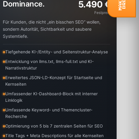
M
A
K
E
A
B
R
E
A
K
5.490 €
Dominance.
Festpreis
Für Kunden, die nicht „ein bisschen SEO“ wollen,
sondern Autorität, Sichtbarkeit und saubere
Systemtiefe.
Tiefgehende KI-/Entity- und Seitenstruktur-Analyse
Entwicklung von llms.txt, llms-full.txt und KI-
Narrativstruktur
Erweitertes JSON-LD-Konzept für Startseite und
Kernseiten
Umfassender KI-Dashboard-Block mit interner
Linklogik
Umfassende Keyword- und Themencluster-
Recherche
Optimierung von 5 bis 7 zentralen Seiten für SEO
Title Tags + Meta Descriptions für alle Kernseiten