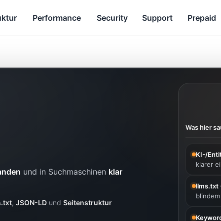
uktur
Performance
Security
Support
Prepaid
Was hier 
KI-/Enti
klarer e
anden
und in Suchmaschinen
klar
llms.txt
blindem
.txt
,
JSON-LD
und
Seitenstruktur
Keyword