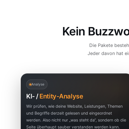
Kein Buzzwo
Die Pakete besteh
Jeder davon hat e
Analyse
KI- /
Entity-Analyse
Wir prüfen, wie deine Website, Leistungen, Themen
und Begriffe derzeit gelesen und eingeordnet
werden. Also nicht nur „was steht da“, sondern ob die
Seite überhaupt sauber verstanden werden kann.