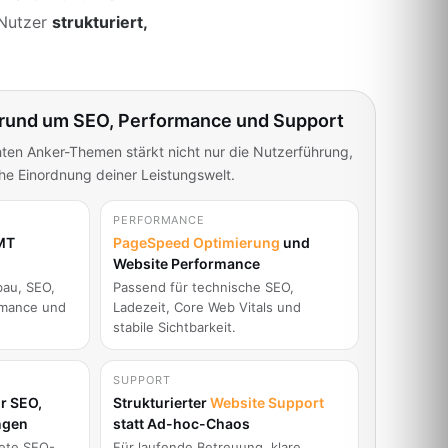
 Nutzer
strukturiert,
und um SEO, Performance und Support
hten Anker-Themen stärkt nicht nur die Nutzerführung,
che Einordnung deiner Leistungswelt.
PERFORMANCE
MT
PageSpeed Optimierung
und
Website Performance
bau, SEO,
Passend für technische SEO,
rmance und
Ladezeit, Core Web Vitals und
stabile Sichtbarkeit.
SUPPORT
r SEO,
Strukturierter
Website Support
ngen
statt Ad-hoc-Chaos
ete SEO-
Für laufende Betreuung, klare