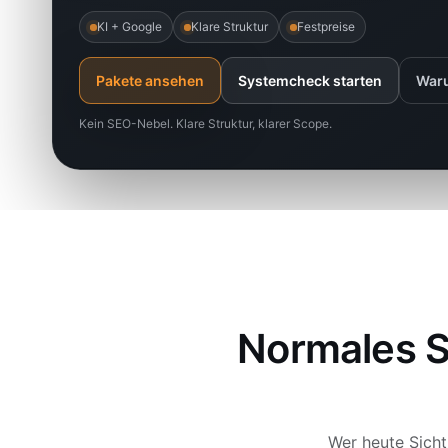
KI + Google
Klare Struktur
Festpreise
Pakete ansehen
Systemcheck starten
Waru
Kein SEO-Nebel. Klare Struktur, klarer Scope.
Normales SE
Wer heute Sicht