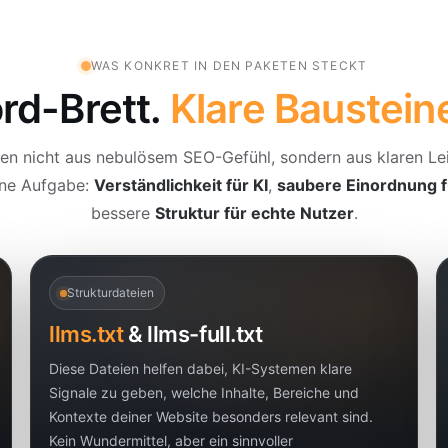
WAS KONKRET IN DEN PAKETEN STECKT
rd-Brett.
Klare Baustein
en nicht aus nebulösem SEO-Gefühl, sondern aus klaren Le
ine Aufgabe:
Verständlichkeit für KI
,
saubere Einordnung f
bessere
Struktur für echte Nutzer
.
Strukturdateien
llms.txt
& llms-full.txt
Diese Dateien helfen dabei, KI-Systemen klare
Signale zu geben, welche Inhalte, Bereiche und
Kontexte deiner Website besonders relevant sind.
Kein Wundermittel, aber ein sinnvoller