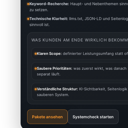
Keyword-Recherche:
Haupt- und Nebenthemen sinnvol
zu setzen.
Technische Klarheit:
llms.txt, JSON-LD und Seitenlog
sinnvoll ist.
WAS KUNDEN AM ENDE WIRKLICH BEKOM
Klaren Scope:
definierter Leistungsumfang statt o
Saubere Prioritäten:
was zuerst wirkt, was danach
separat läuft.
Verständliche Struktur:
KI-Sichtbarkeit, Seitenlog
sauberen System.
Pakete ansehen
Systemcheck starten