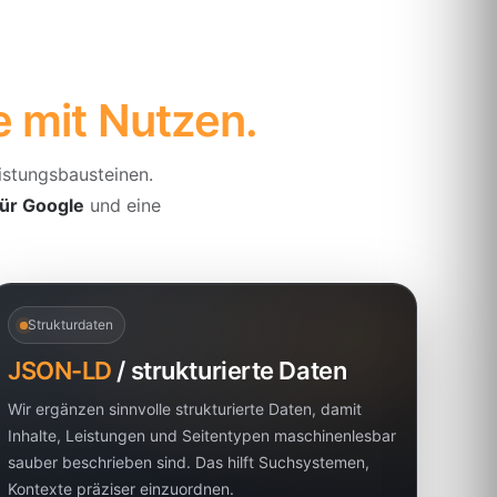
e mit Nutzen.
istungsbausteinen.
ür Google
und eine
Strukturdaten
JSON-LD
/ strukturierte Daten
Wir ergänzen sinnvolle strukturierte Daten, damit
Inhalte, Leistungen und Seitentypen maschinenlesbar
sauber beschrieben sind. Das hilft Suchsystemen,
Kontexte präziser einzuordnen.