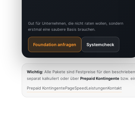
Gut für Unternehmen, die nicht raten wollen, sondern
erstmal eine saubere Basis brauchen.
Foundation anfragen
Systemcheck
Wichtig:
Alle Pakete sind Festpreise für den beschriebe
separat kalkuliert oder über
Prepaid Kontingente
bzw. ei
Prepaid Kontingente
PageSpeed
Leistungen
Kontakt