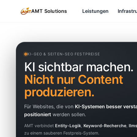
AMT Solutions
Leistungen
Infrastr
KI-GEO & SEITEN-SEO FESTPREISE
KI sichtbar machen.
Nicht nur Content
produzieren.
Für Websites, die von
KI-Systemen besser verst
positioniert
werden sollen.
AMT verbindet
Entity-Logik
,
Keyword-Recherche
,
llms
zu einem sauberen Festpreis-System.