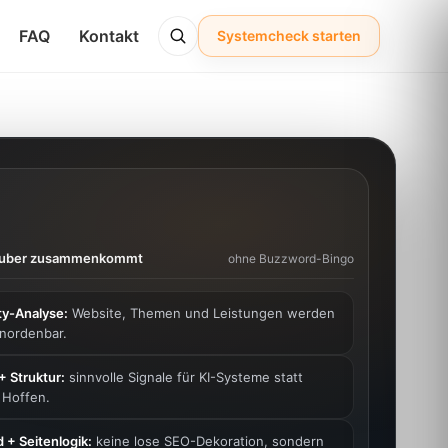
FAQ
Kontakt
Systemcheck starten
sauber zusammenkommt
ohne Buzzword-Bingo
ty-Analyse:
Website, Themen und Leistungen werden
inordenbar.
 + Struktur:
sinnvolle Signale für KI-Systeme statt
 Hoffen.
 + Seitenlogik:
keine lose SEO-Dekoration, sondern