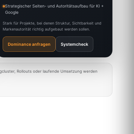
Strategischer Seiten- und Autoritätsaufbau für KI +
Google
Stark für Projekte, bei denen Struktur, Sichtbarkeit und
Markenautorität richtig aufgebaut werden sollen.
Dominance anfragen
Systemcheck
ogcluster, Rollouts oder laufende Umsetzung werden