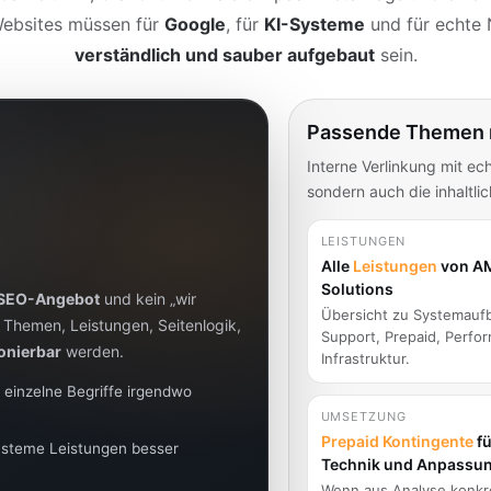
ebsites müssen für
Google
, für
KI-Systeme
und für echte
verständlich und sauber aufgebaut
sein.
Passende Themen r
Interne Verlinkung mit ec
sondern auch die inhaltli
LEISTUNGEN
Alle
Leistungen
von A
Solutions
SEO-Angebot
und kein „wir
Übersicht zu Systemauf
 Themen, Leistungen, Seitenlogik,
Support, Prepaid, Perfo
ionierbar
werden.
Infrastruktur.
 einzelne Begriffe irgendwo
UMSETZUNG
Prepaid Kontingente
fü
ysteme Leistungen besser
Technik und Anpassu
Wenn aus Analyse konkr