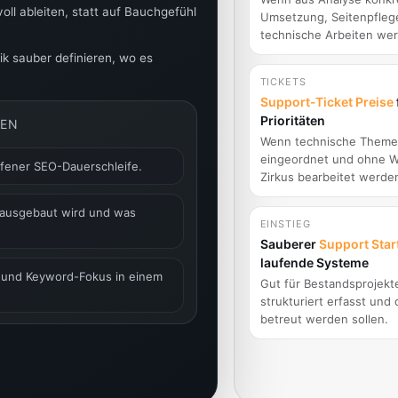
l ableiten, statt auf Bauchgefühl
Umsetzung, Seitenpfleg
technische Arbeiten we
ik sauber definieren, wo es
TICKETS
Support-Ticket Preise
Prioritäten
MEN
Wenn technische Themen
eingeordnet und ohne 
ffener SEO-Dauerschleife.
Zirkus bearbeitet werden
 ausgebaut wird und was
EINSTIEG
Sauberer
Support Star
laufende Systeme
ik und Keyword-Fokus in einem
Gut für Bestandsprojekte
strukturiert erfasst und
betreut werden sollen.