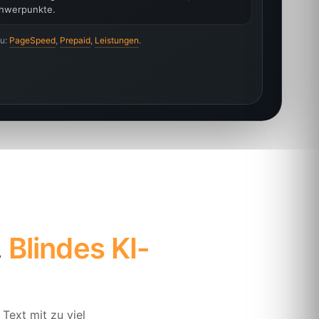
chwerpunkte.
zu:
PageSpeed
,
Prepaid
,
Leistungen
.
.
Blindes KI-
Text mit zu viel